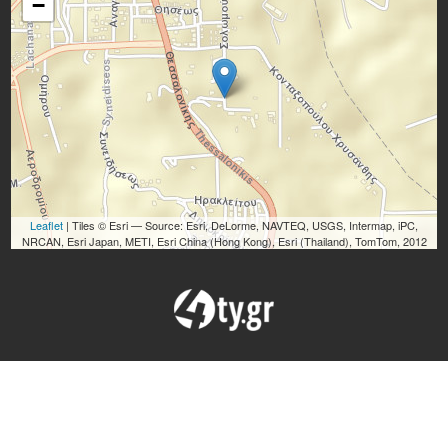
−
Leaflet
| Tiles © Esri — Source: Esri, DeLorme, NAVTEQ, USGS, Intermap, iPC,
NRCAN, Esri Japan, METI, Esri China (Hong Kong), Esri (Thailand), TomTom, 2012